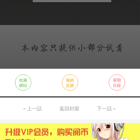
收藏
報錯
展開
網站
反饋
目錄
« 上一話
返回封面
下一話 »