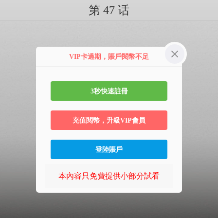
第 47 话
VIP卡過期，賬戶閱幣不足
3秒快速註冊
充值閱幣，升級VIP會員
登陸賬戶
本內容只免費提供小部分試看