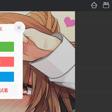
足
員
試看