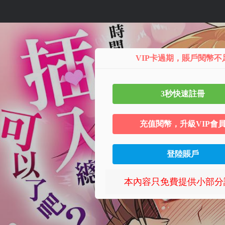
第13话
VIP卡過期，賬戶閱幣不
3秒快速註冊
充值閱幣，升級VIP會
登陸賬戶
本內容只免費提供小部分